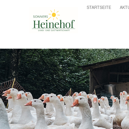
Skip
STARTSEITE
AKT
to
main
content