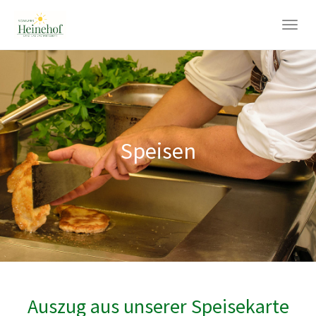
Skip
to
Togg
main
navig
content
Speisen
Auszug aus unserer Speisekarte